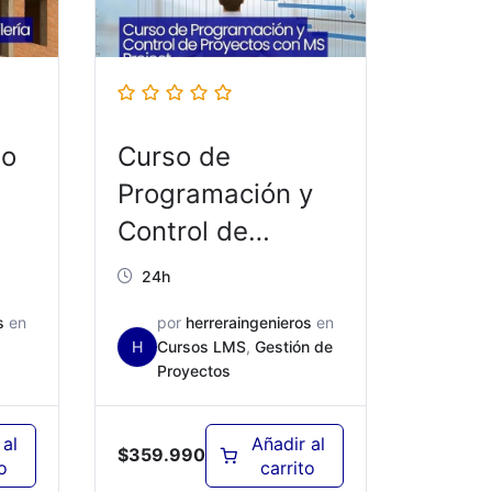
ño
Curso de
Programación y
Control de
Proyectos con MS
24h
00
Project- ED02B
s
en
por
herreraingenieros
en
H
Cursos LMS
,
Gestión de
Proyectos
 al
Añadir al
$
359.990
o
carrito