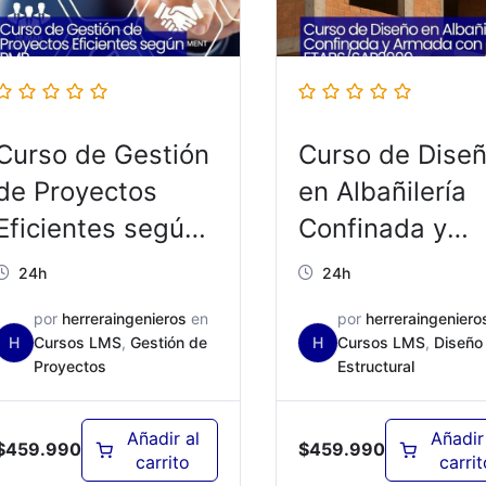
Curso de Gestión
Curso de Dise
de Proyectos
en Albañilería
Eficientes según
Confinada y
PMP – ED01B
Armada con
24h
24h
ETABS/SAP20
por
herreraingenieros
en
por
herreraingeniero
– ED04B
H
Cursos LMS
,
Gestión de
H
Cursos LMS
,
Diseño
Proyectos
Estructural
Añadir al
Añadir
$
459.990
$
459.990
carrito
carrit