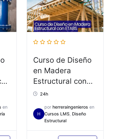
ño
Curso de Diseño
en Madera
ca
Estructural con
ETABS/SAP2000
24h
– ED005
s
en
por
herreraingenieros
en
ría
H
Cursos LMS
,
Diseño
Estructural