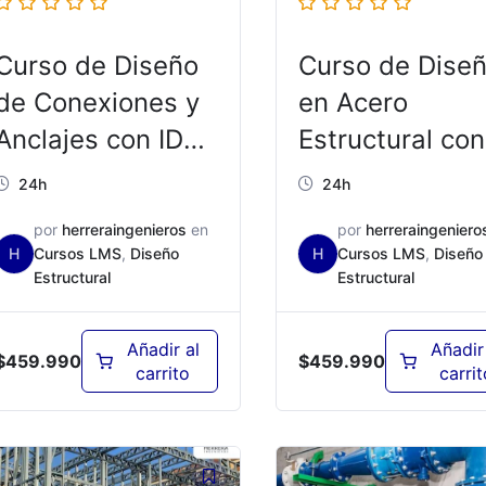
Curso de Diseño
Curso de Dise
de Conexiones y
en Acero
Anclajes con IDEA
Estructural con
StatiCa – ED005
SAP2000 –
24h
24h
ED008
por
herreraingenieros
en
por
herreraingeniero
H
Cursos LMS
,
Diseño
H
Cursos LMS
,
Diseño
Estructural
Estructural
Añadir al
Añadir
$
459.990
$
459.990
carrito
carrit