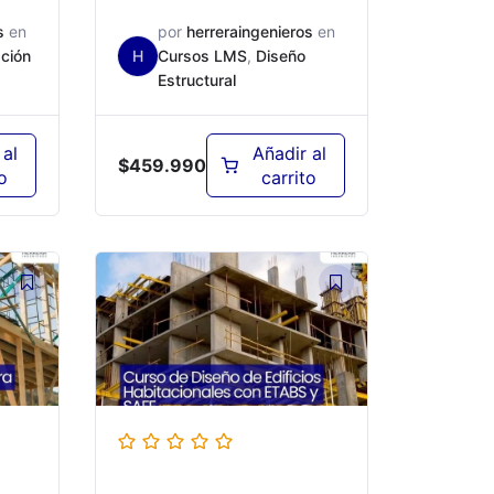
s
en
por
herreraingenieros
en
ción
H
Cursos LMS
,
Diseño
Estructural
 al
Añadir al
$
459.990
o
carrito