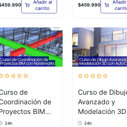
Añadir al
Añadir
$
459.990
$
459.990
carrito
carrit
Curso de
Curso de Dibuj
Coordinación de
Avanzado y
Proyectos BIM
Modelación 3D
con Navisworks –
con AutoCAD –
24h
24h