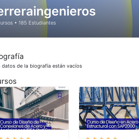
erreraingenieros
ursos
•
185
Estudiantes
ografía
 datos de la biografía están vacíos
ursos