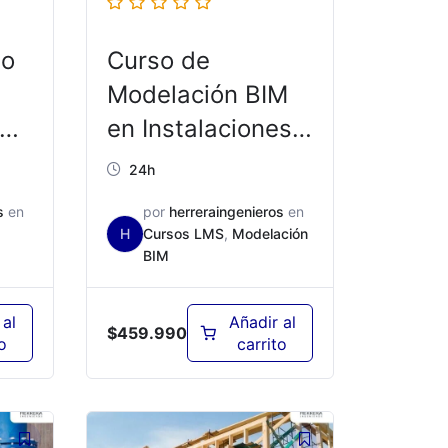
ño
Curso de
Modelación BIM
en Instalaciones
MEP con Revit –
24h
ED001
s
en
por
herreraingenieros
en
H
Cursos LMS
,
Modelación
BIM
 al
Añadir al
$
459.990
o
carrito