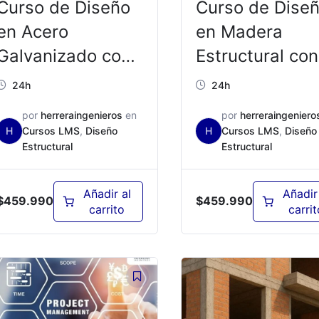
Curso de Diseño
Curso de Dise
en Acero
en Madera
Galvanizado con
Estructural con
ETABS/SAP2000
ETABS/SAP20
24h
24h
– ED03B
– ED04B
por
herreraingenieros
en
por
herreraingeniero
H
Cursos LMS
,
Diseño
H
Cursos LMS
,
Diseño
Estructural
Estructural
Añadir al
Añadir
$
459.990
$
459.990
carrito
carrit