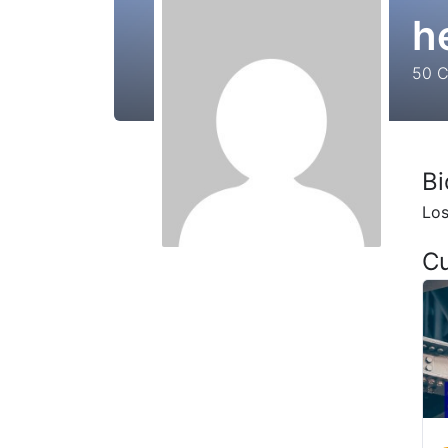
h
50
C
Bi
Los
C