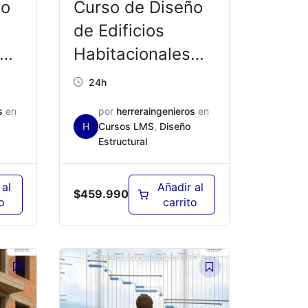
ño
Curso de Diseño
de Edificios
Habitacionales
00
con ETABS y
24h
SAFE – ED03B
s
en
por
herreraingenieros
en
H
Cursos LMS
,
Diseño
Estructural
 al
Añadir al
$
459.990
o
carrito