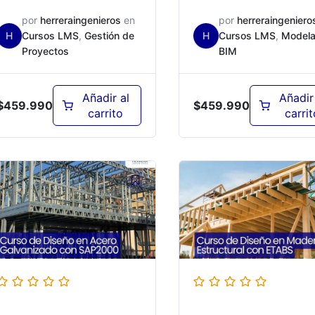
ED001
ED001
por
herreraingenieros
en
por
herreraingeniero
H
Cursos LMS
,
Gestión de
H
Cursos LMS
,
Modela
Proyectos
BIM
Añadir al
Añadir
$
459.990
$
459.990
carrito
carrit