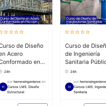
Curso de Diseño
Curso de Dise
en Acero
de Ingeniería
Conformado en
Sanitaria Públi
Frío con SAP2000
con EPANET –
24h
24h
– ED004
ED001
por
herreraingenieros
en
por
herreraingeniero
H
Cursos LMS
,
Diseño
H
Cursos LMS
,
Ingenie
Estructural
Sanitaria