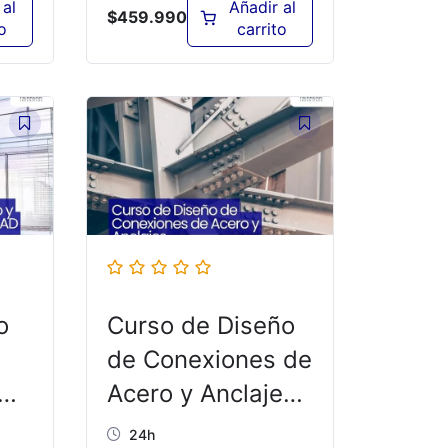
 al
Añadir al
$
459.990
o
carrito
o
Curso de Diseño
de Conexiones de
Acero y Anclajes​
– ED04B
24h