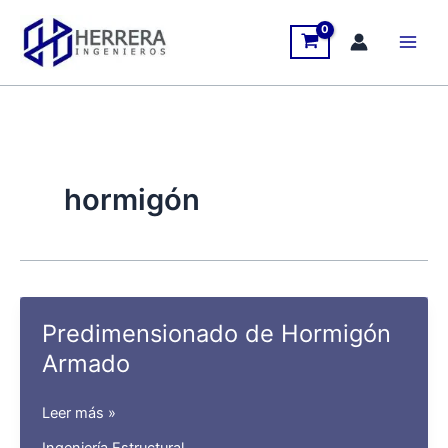
Ir
al
contenido
hormigón
Predimensionado de Hormigón
Armado
Predimensionado
Leer más »
de