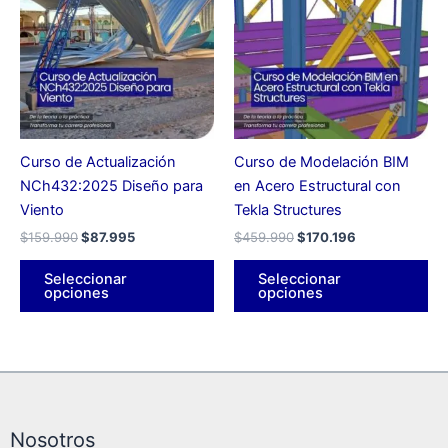
era:
es:
tiene
era:
es:
tie
$159.990.
$87.995.
$459.990.
$170.196.
múltiples
múl
variantes.
var
Las
La
opciones
op
se
se
pueden
pu
Curso de Actualización
Curso de Modelación BIM
elegir
ele
NCh432:2025 Diseño para
en Acero Estructural con
en
en
Viento
Tekla Structures
la
la
$
159.990
$
87.995
$
459.990
$
170.196
página
pá
de
de
Seleccionar
Seleccionar
producto
pr
opciones
opciones
Nosotros