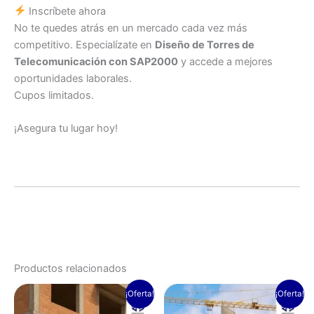
Inscríbete ahora
No te quedes atrás en un mercado cada vez más
competitivo. Especialízate en
Diseño de Torres de
Telecomunicación con SAP2000
y accede a mejores
oportunidades laborales.
Cupos limitados.
¡Asegura tu lugar hoy!
Productos relacionados
El
El
El
El
Este
Es
¡Oferta!
¡Oferta!
precio
precio
precio
precio
producto
pr
original
actual
original
actual