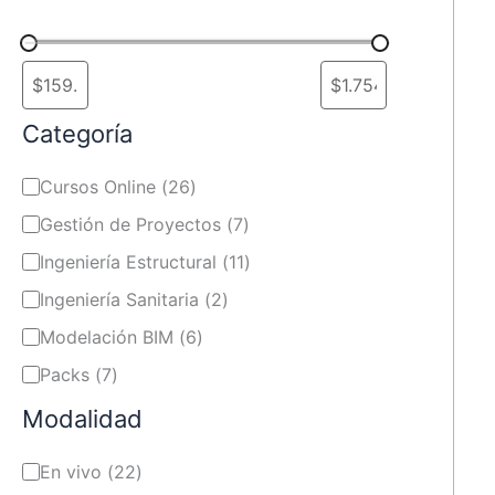
Categoría
Cursos Online
(
26
)
Gestión de Proyectos
(
7
)
Ingeniería Estructural
(
11
)
Ingeniería Sanitaria
(
2
)
Modelación BIM
(
6
)
Packs
(
7
)
Modalidad
En vivo
(
22
)