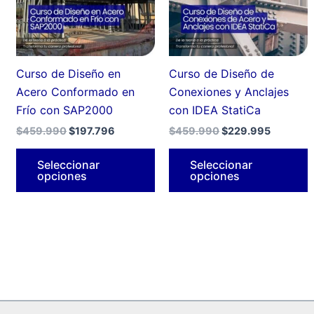
Las
L
opciones
o
se
s
pueden
p
Curso de Diseño en
Curso de Diseño de
elegir
e
Acero Conformado en
Conexiones y Anclajes
en
e
Frío con SAP2000
con IDEA StatiCa
la
l
$
459.990
$
197.796
$
459.990
$
229.995
página
p
de
d
Seleccionar
Seleccionar
opciones
opciones
producto
p