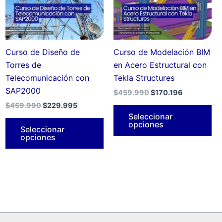
as
Las
La
pciones
opciones
op
e
se
se
ueden
pueden
pu
Curso de Diseño de
Curso de Modelación BIM
legir
elegir
ele
Torres de
en Acero Estructural con
n
en
en
Telecomunicación con
Tekla Structures
a
la
la
SAP2000
$
459.990
$
170.196
ágina
página
pá
$
459.990
$
229.995
e
de
de
Seleccionar
opciones
roducto
producto
pr
Seleccionar
opciones