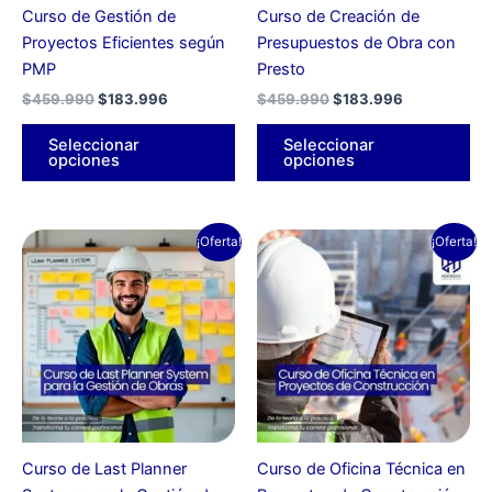
pueden
pu
Curso de Gestión de
Curso de Creación de
elegir
ele
Proyectos Eficientes según
Presupuestos de Obra con
en
en
PMP
Presto
la
la
$
459.990
$
183.996
$
459.990
$
183.996
página
pá
de
de
Seleccionar
Seleccionar
producto
pr
opciones
opciones
El
El
El
El
Este
Es
¡Oferta!
¡Oferta!
precio
precio
precio
precio
producto
pr
original
actual
original
actual
era:
es:
tiene
era:
es:
tie
$459.990.
$183.996.
$459.990.
$183.996.
múltiples
múl
variantes.
var
Las
La
opciones
op
se
se
pueden
pu
Curso de Last Planner
Curso de Oficina Técnica en
elegir
ele