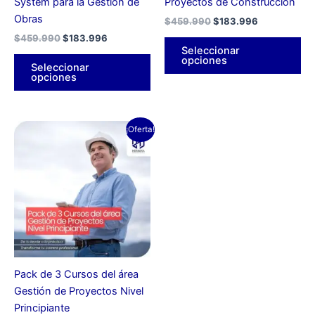
System para la Gestión de
Proyectos de Construcción
en
en
Obras
$
459.990
$
183.996
la
la
$
459.990
$
183.996
página
pá
Seleccionar
de
de
opciones
Seleccionar
producto
pr
opciones
El
El
¡Oferta!
precio
precio
original
actual
era:
es:
$1.379.970.
$459.990.
Pack de 3 Cursos del área
Gestión de Proyectos Nivel
Principiante