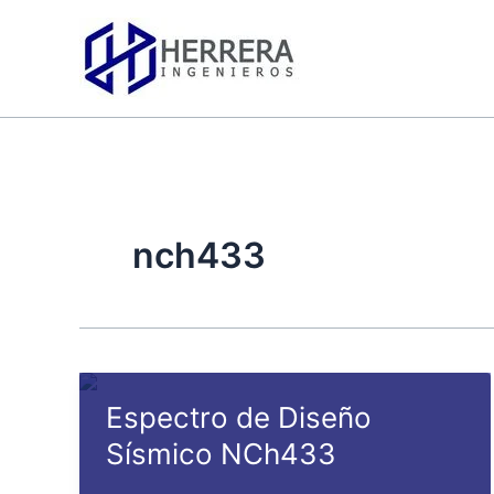
Ir
al
contenido
nch433
Espectro de Diseño
Sísmico NCh433