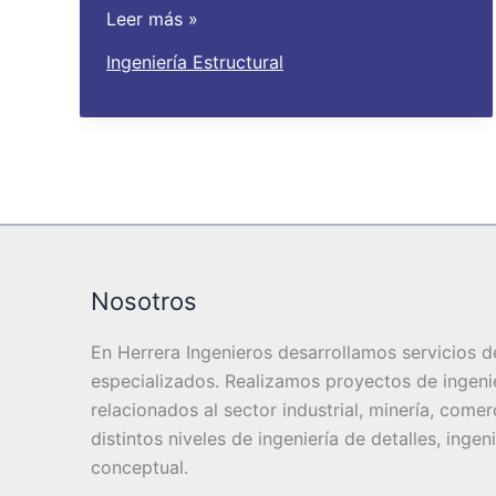
Espectro
Leer más »
de
Ingeniería Estructural
Diseño
Sísmico
NCh433
Nosotros
En Herrera Ingenieros desarrollamos servicios de
especializados. Realizamos proyectos de ingenier
relacionados al sector industrial, minería, comer
distintos niveles de ingeniería de detalles, ingen
conceptual.