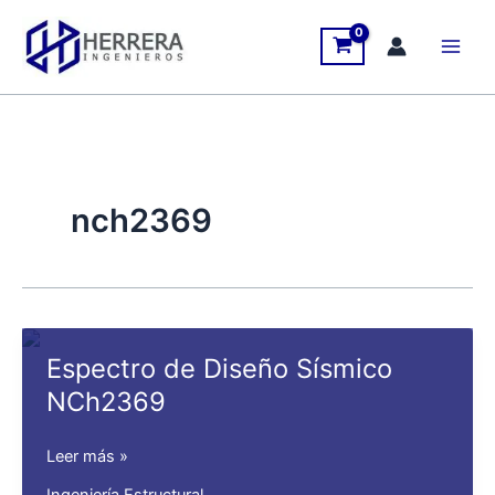
Ir
al
contenido
nch2369
Espectro de Diseño Sísmico
NCh2369
Espectro
Leer más »
de