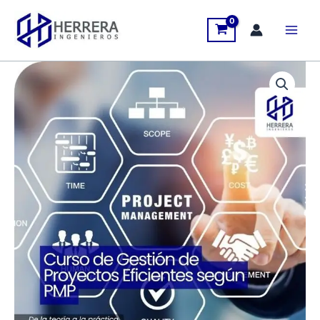
Ir
al
contenido
Curso
de
Gestión
de
Proyectos
Eficientes
según
PMP
-
ED01B
cantidad