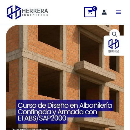
Ir
al
contenido
Curso
de
Diseño
en
Albañilería
Confinada
y
Armada
con
ETABS/SAP2000
-
ED004
cantidad