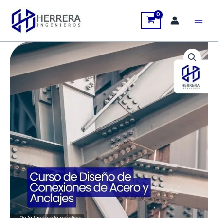
Ir
al
contenido
Curso
de
Diseño
de
Conexiones
de
Acero
y
Anclajes​
-
ED04A
cantidad