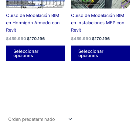
se
se
pueden
pu
Curso de Modelación BIM
Curso de Modelación BIM
elegir
ele
en Hormigón Armado con
en Instalaciones MEP con
en
en
Revit
Revit
la
la
$
459.990
$
170.196
$
459.990
$
170.196
página
pá
de
de
Seleccionar
Seleccionar
producto
pr
opciones
opciones