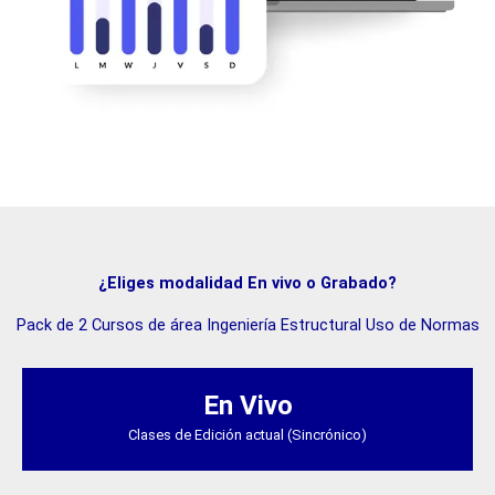
¿Eliges modalidad En vivo o Grabado?
Pack de 2 Cursos de área Ingeniería Estructural Uso de Normas
El
El
precio
precio
En Vivo
original
actual
Clases de Edición actual (Sincrónico)
era:
es:
$159.990.
$87.995