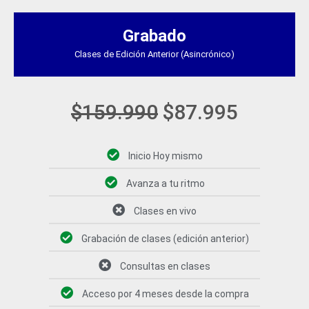
El
El
precio
precio
Grabado
original
actual
Clases de Edición Anterior (Asincrónico)
era:
es:
$159.990.
$87.995
$
159.990
$
87.995
Inicio Hoy mismo
Avanza a tu ritmo
Clases en vivo
Grabación de clases (edición anterior)
Consultas en clases
Acceso por 4 meses desde la compra