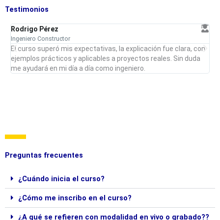
Testimonios
Rodrigo Pérez
D
Ingeniero Constructor
In
a
El curso superó mis expectativas, la explicación fue clara, con
G
e
ejemplos prácticos y aplicables a proyectos reales. Sin duda
e
me ayudará en mi día a día como ingeniero.
i
Preguntas frecuentes
¿Cuándo inicia el curso?
¿Cómo me inscribo en el curso?
¿A qué se refieren con modalidad en vivo o grabado??