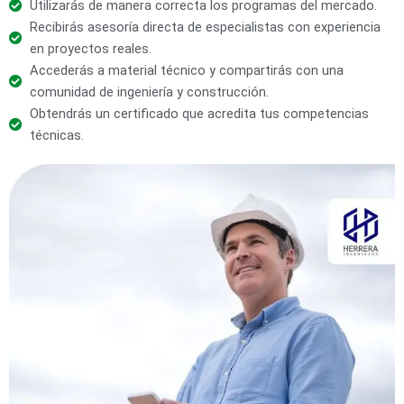
Utilizarás de manera correcta los programas del mercado.
Recibirás asesoría directa de especialistas con experiencia
en proyectos reales.
Accederás a material técnico y compartirás con una
comunidad de ingeniería y construcción.
Obtendrás un certificado que acredita tus competencias
técnicas.
El
El
precio
precio
original
actual
era:
es:
$319.980.
$158.390.