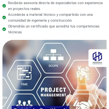
Recibirás asesoría directa de especialistas con experiencia
en proyectos reales.
Accederás a material técnico y compartirás con una
comunidad de ingeniería y construcción.
Obtendrás un certificado que acredita tus competencias
técnicas.
El
El
precio
precio
original
actual
era:
es:
$459.990.
$183.996.