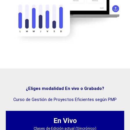
¿Eliges modalidad En vivo o Grabado?
Curso de Gestión de Proyectos Eficientes según PMP
El
El
precio
precio
En Vivo
original
actual
Clases de Edición actual (Sincrónico)