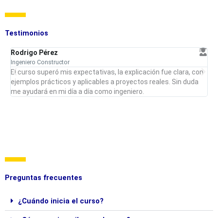
Testimonios
Rodrigo Pérez
D
Ingeniero Constructor
In
a
El curso superó mis expectativas, la explicación fue clara, con
G
e
ejemplos prácticos y aplicables a proyectos reales. Sin duda
e
me ayudará en mi día a día como ingeniero.
i
Preguntas frecuentes
¿Cuándo inicia el curso?