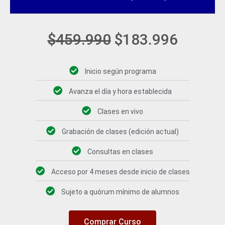
era:
es:
$459.990.
$183.9
$
459.990
$
183.996
Inicio según programa
Avanza el día y hora establecida
Clases en vivo
Grabación de clases (edición actual)
Consultas en clases
Acceso por 4 meses desde inicio de clases
Sujeto a quórum mínimo de alumnos
Comprar Curso