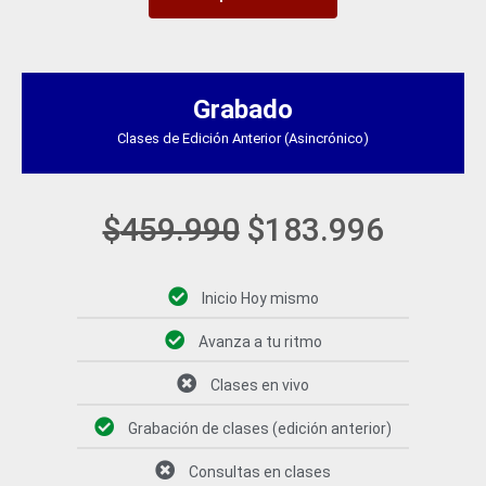
El
El
precio
precio
Grabado
original
actual
Clases de Edición Anterior (Asincrónico)
era:
es:
$459.990.
$183.9
$
459.990
$
183.996
Inicio Hoy mismo
Avanza a tu ritmo
Clases en vivo
Grabación de clases (edición anterior)
Consultas en clases